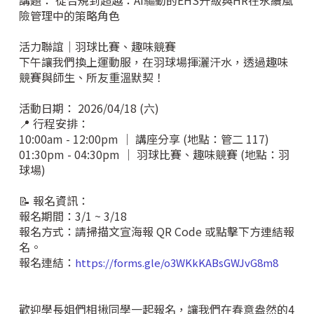
講題： 從合規到超越：AI驅動的EHS升級與HR在永續風
險管理中的策略角色
活力聯誼｜羽球比賽、趣味競賽
下午讓我們換上運動服，在羽球場揮灑汗水，透過趣味
競賽與師生、所友重溫默契！
活動日期： 2026/04/18 (六)
📍 行程安排：
10:00am - 12:00pm ｜ 講座分享 (地點：管二 117)
01:30pm - 04:30pm ｜ 羽球比賽、趣味競賽 (地點：羽
球場)
📝 報名資訊：
報名期間：3/1 ~ 3/18
報名方式：請掃描文宣海報 QR Code 或點擊下方連結報
名。
報名連結：
https://forms.gle/o3WKkKABsGWJvG8m8
歡迎學長姐們相揪同學一起報名，讓我們在春意盎然的4