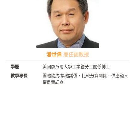
潘世偉
兼任副教授
學歷
美國康乃爾大學工業暨勞工關係博士
教學專長
團體協約/集體議價、比較勞資關係、供應鏈人
權盡責調查